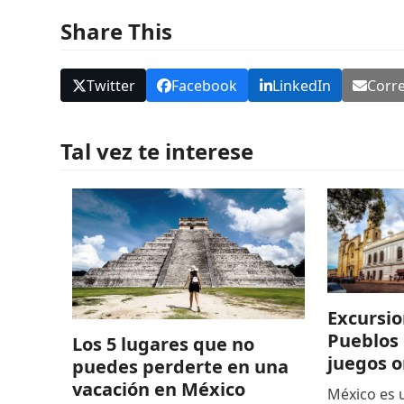
Share This
Twitter
Facebook
LinkedIn
Corre
Tal vez te interese
Excursio
Pueblos 
Los 5 lugares que no
juegos o
puedes perderte en una
vacación en México
México es 