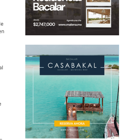
de
en
al
–
e
–