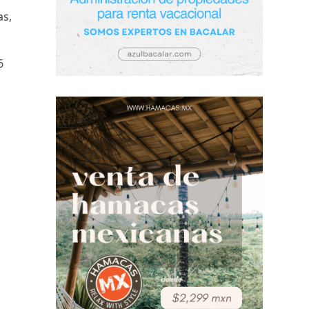
as,
6
n