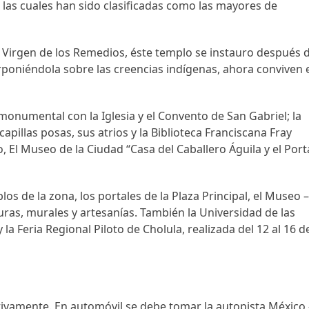
las cuales han sido clasificadas como las mayores de
la Virgen de los Remedios, éste templo se instauro después 
rponiéndola sobre las creencias indígenas, ahora conviven 
onumental con la Iglesia y el Convento de San Gabriel; la
capillas posas, sus atrios y la Biblioteca Franciscana Fray
 El Museo de la Ciudad “Casa del Caballero Águila y el Port
os de la zona, los portales de la Plaza Principal, el Museo 
ras, murales y artesanías. También la Universidad de las
la Feria Regional Piloto de Cholula, realizada del 12 al 16 d
ativamente. En automóvil se debe tomar la autopista México 