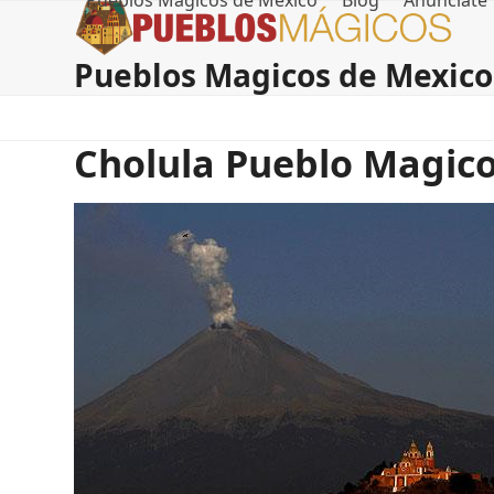
Pueblos Magicos de Mexico
Blog
Anúnciate
Skip
to
content
Pueblos Magicos de Mexico
Cholula Pueblo Magic