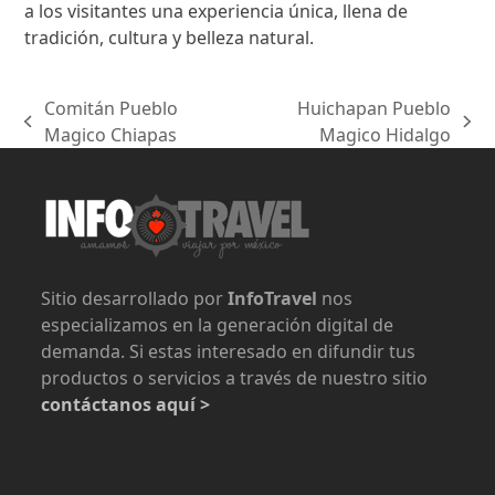
a los visitantes una experiencia única, llena de
tradición, cultura y belleza natural.
Comitán Pueblo
Huichapan Pueblo
previous
next
Magico Chiapas
Magico Hidalgo
post:
post:
Sitio desarrollado por
InfoTravel
nos
especializamos en la generación digital de
demanda. Si estas interesado en difundir tus
productos o servicios a través de nuestro sitio
contáctanos aquí >