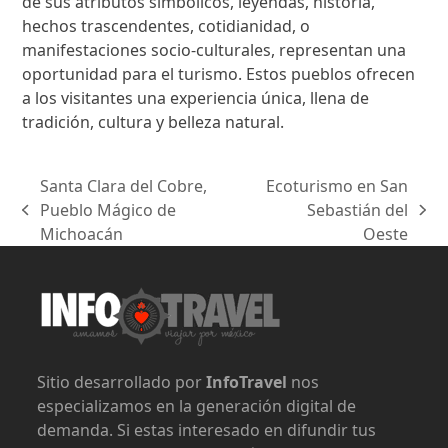
de sus atributos simbólicos, leyendas, historia,
hechos trascendentes, cotidianidad, o
manifestaciones socio-culturales, representan una
oportunidad para el turismo. Estos pueblos ofrecen
a los visitantes una experiencia única, llena de
tradición, cultura y belleza natural.
Santa Clara del Cobre,
Ecoturismo en San
Pueblo Mágico de
Sebastián del
previous
next
Michoacán
Oeste
post:
post:
Sitio desarrollado por
InfoTravel
nos
especializamos en la generación digital de
demanda. Si estas interesado en difundir tus