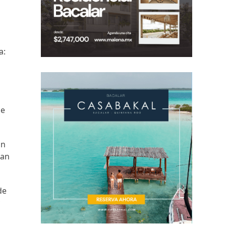
s
a:
de
on
San
de
y