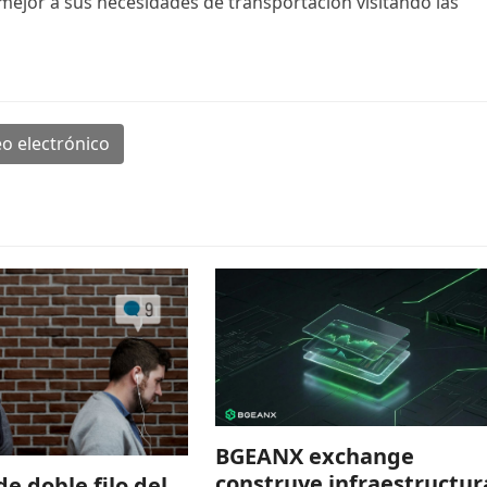
ejor a sus necesidades de transportación visitando las
o electrónico
BGEANX exchange
construye infraestructur
de doble filo del