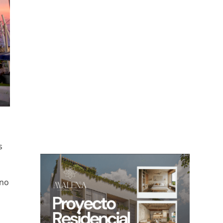
s
 no