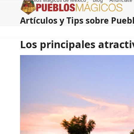
Pueblos Magicos de Mexico
Blog
Anúnciate
Skip
to
content
Artículos y Tips sobre Pue
Los principales atract