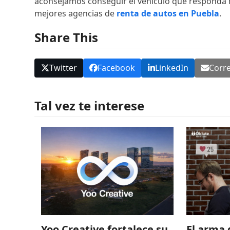
aconsejamos conseguir el vehículo que responda m
mejores agencias de
renta de autos en Puebla
.
Share This
Twitter
Facebook
LinkedIn
Corre
Tal vez te interese
El arma 
Yoo Creative fortalece su