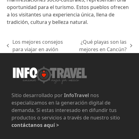
oportunidad para el turismo. Estos pueblos ofrecen
a los visitantes una experiencia única, llena de
tradición, cultura y belleza natural.
Los mejores consejos
¿Qué playas son las
previous
next
para viajar en avión
mejores en Cancún?
post:
post:
Sitio desarrollado por
InfoTravel
nos
especializamos en la generación digital de
demanda. Si estas interesado en difundir tus
productos o servicios a través de nuestro sitio
contáctanos aquí >