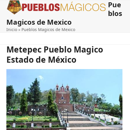
Pue
Open
Close
Skip
to
blos
mobile
mobile
content
Magicos de Mexico
menu
menu
Inicio
»
Pueblos Magicos de Mexico
Metepec Pueblo Magico
Estado de México