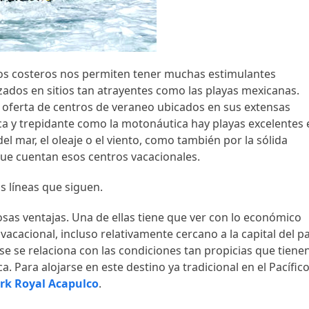
tinos costeros nos permiten tener muchas estimulantes
izados en sitios tan atrayentes como las playas mexicanas.
u oferta de centros de veraneo ubicados en sus extensas
ica y trepidante como la motonáutica hay playas excelentes 
el mar, el oleaje o el viento, como también por la sólida
 que cuentan esos centros vacacionales.
s líneas que siguen.
as ventajas. Una de ellas tiene que ver con lo económico
acacional, incluso relativamente cercano a la capital del pa
e se relaciona con las condiciones tan propicias que tiene
a. Para alojarse en este destino ya tradicional en el Pacífic
rk Royal Acapulco
.