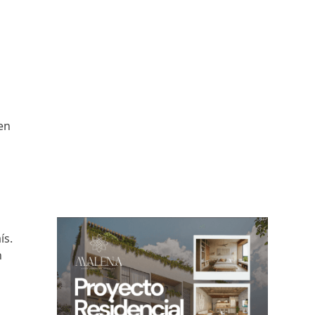
en
ís.
n
o