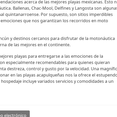
mendaciones acerca de las mejores playas mexicanas. Esto 
áutica. Ballenas, Chac-Mool, Delfines y Langosta son alguna
al quintanarroense. Por supuesto, son sitios imperdibles
s emociones que nos garantizan los recorridos en moto
ncún y destinos cercanos para disfrutar de la motonáutica
urna de las mejores en el continente.
mejores playas para entregarse a las emociones de la
son especialmente recomendables para quienes quieran
nta destreza, control y gusto por la velocidad. Una magnífi
onar en las playas acapulqueñas nos la ofrece el estupend
 hospedaje incluye variados servicios y comodidades a un
o electrónico