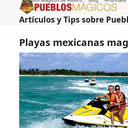
Pueblos Magicos de Mexico
Blog
Anúnciate
Skip
to
content
Artículos y Tips sobre Pue
Playas mexicanas magn