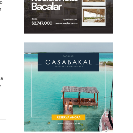
no
s
ca
o