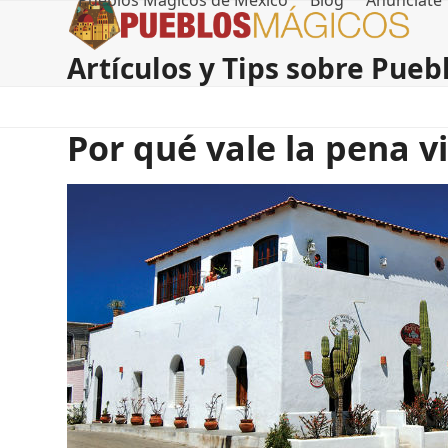
Pueblos Magicos de Mexico
Blog
Anúnciate
Skip
to
content
Artículos y Tips sobre Pue
Por qué vale la pena v