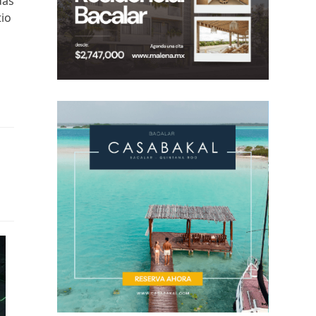
das
tio