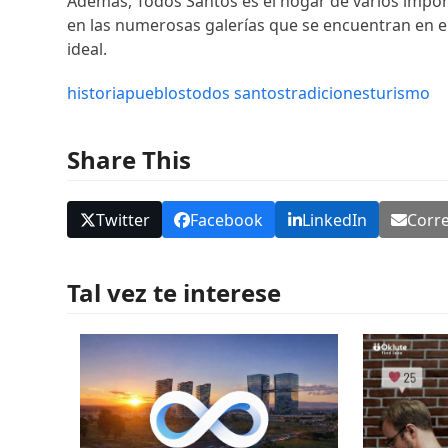
Además, Todos Santos es el hogar de varios importa
en las numerosas galerías que se encuentran en el 
ideal.
historia
pueblos
todos santos
tradiciones
turismo
Share This
Twitter
Facebook
LinkedIn
Corre
Tal vez te interese