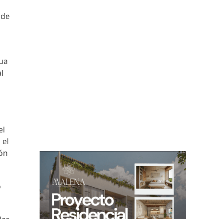
 de
gua
l
el
 el
cón
o