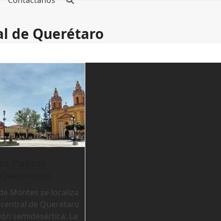
Contáctanos
al de Querétaro
ta Pueblo
 Queretaro
de Montes se localiza
 central de Querétaro
ión semidesértica. La