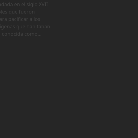
undada en el siglo XVII
les que fueron
ra pacificar a los
ígenas que habitaban
n conocida como…