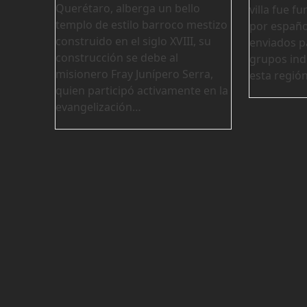
Querétaro, alberga un bello
villa fue f
templo de estilo barroco mestizo
por españo
construido en el siglo XVIII, su
enviados pa
construcción se debe al
grupos ind
misionero Fray Junípero Serra,
esta regió
quien participó activamente en la
evangelización…