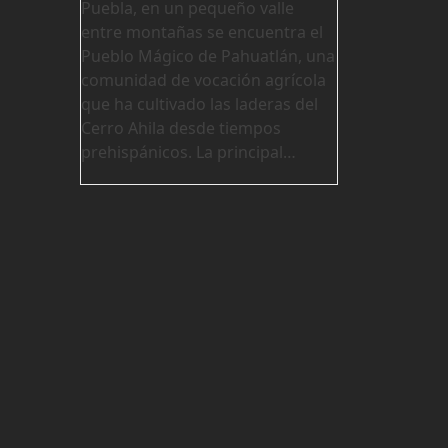
Puebla, en un pequeño valle
entre montañas se encuentra el
Pueblo Mágico de Pahuatlán, una
comunidad de vocación agrícola
que ha cultivado las laderas del
Cerro Ahila desde tiempos
prehispánicos. La principal…