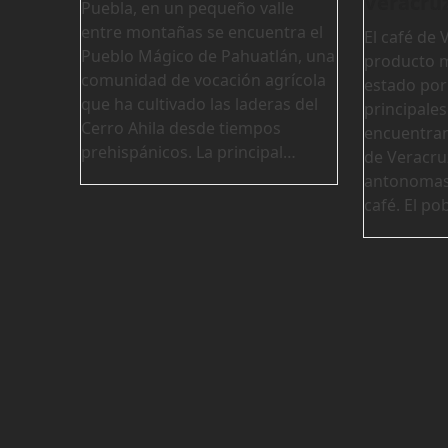
Veracru
Puebla, en un pequeño valle
entre montañas se encuentra el
El café de 
Pueblo Mágico de Pahuatlán, una
producto m
comunidad de vocación agrícola
estado por
que ha cultivado las laderas del
principale
Cerro Ahila desde tiempos
encuentran
prehispánicos. La principal…
de Veracru
antonomasi
café. El p