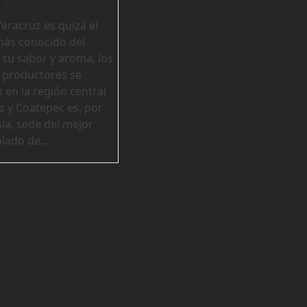
z
Veracruz es quizá el
ás conocido del
 su sabor y aroma, los
s productores se
 en la región central
z y Coatepec es, por
a, sede del mejor
oblado de…