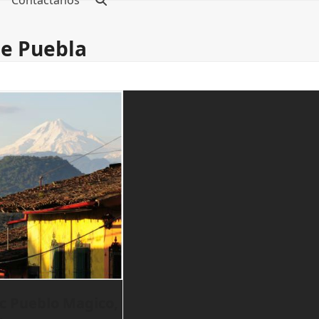
Contáctanos
de Puebla
c Pueblo Magico,