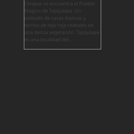
Chiapas se encuentra el Pueblo
Mágico de Tapijulapa. Un
poblado de casas blancas y
techos de teja roja rodeado de
una densa vegetación. Tapijulapa
es una localidad del…