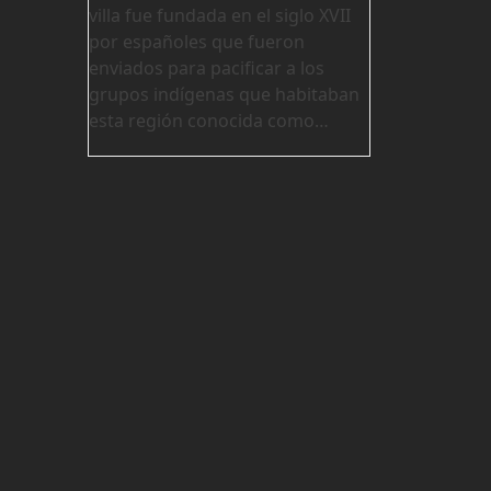
villa fue fundada en el siglo XVII
por españoles que fueron
enviados para pacificar a los
grupos indígenas que habitaban
esta región conocida como…