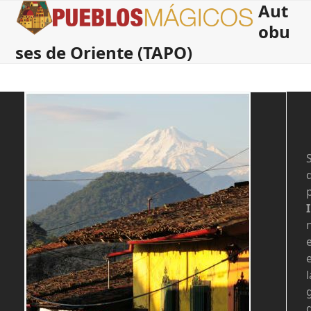
Aut
Open
Close
Skip
to
obu
mobile
mobile
content
ses de Oriente (TAPO)
menu
menu
S
l
d