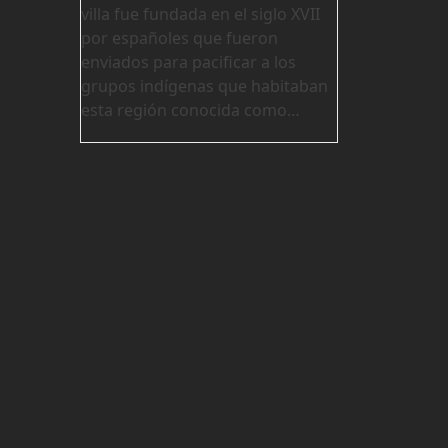
villa fue fundada en el siglo XVII
por españoles que fueron
enviados para pacificar a los
grupos indígenas que habitaban
esta región conocida como…