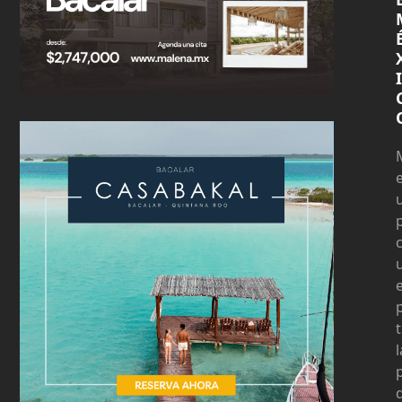
I
t
l