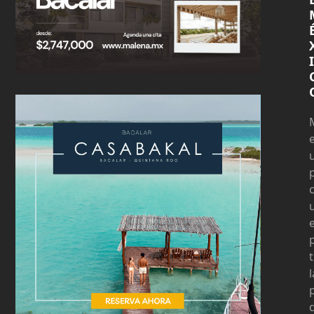
I
t
l