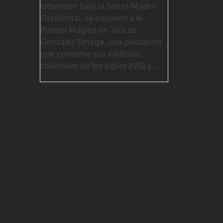
extienden bajo la Sierra Madre
Occidental, se encuentra el
Pueblo Mágico de Teúl de
González Ortega, una población
que conserva sus edificios
coloniales de los siglos XVIII y…