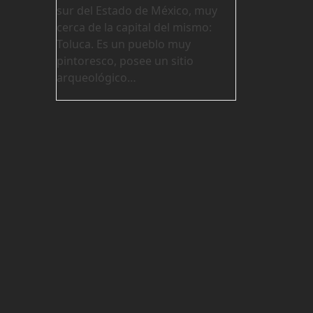
sur del Estado de México, muy
cerca de la capital del mismo:
Toluca. Es un pueblo muy
pintoresco, posee un sitio
arqueológico…