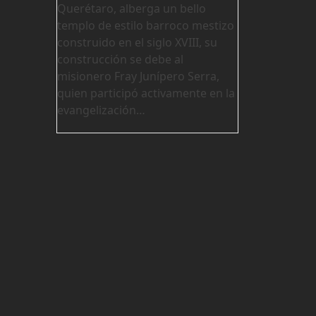
Querétaro, alberga un bello
templo de estilo barroco mestizo
construido en el siglo XVIII, su
construcción se debe al
misionero Fray Junípero Serra,
quien participó activamente en la
evangelización…