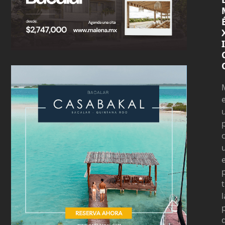
I
t
l