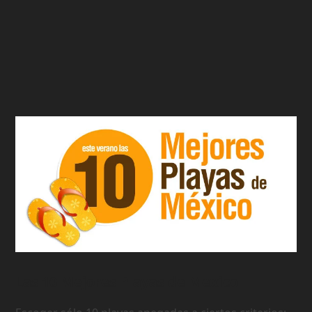
Las 10 Mejores Playas de Mexico