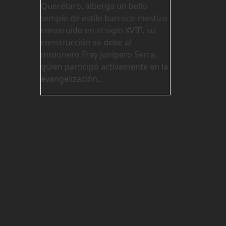
Querétaro, alberga un bello
templo de estilo barroco mestizo
construido en el siglo XVIII, su
construcción se debe al
misionero Fray Junípero Serra,
quien participó activamente en la
evangelización…