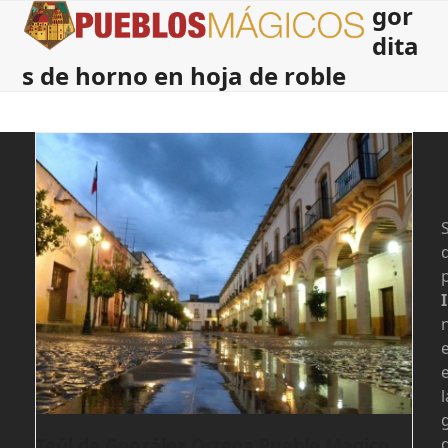
gor
Open
Close
Skip
to
dita
mobile
mobile
content
s de horno en hoja de roble
menu
menu
S
l
d
Teúl de González Ortega Pueblo Magico,