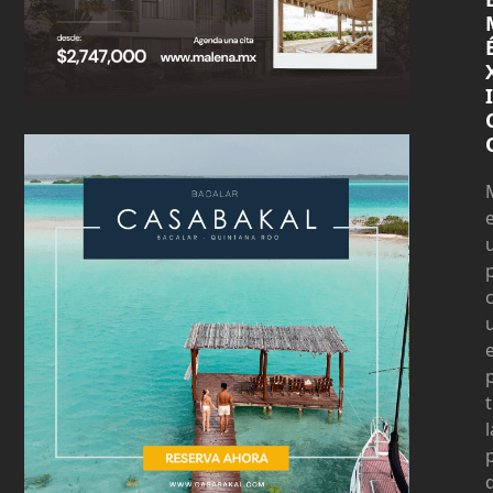
I
t
l