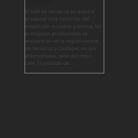
Veracruz
El café de Veracruz es quizá el
producto más conocido del
estado por su sabor y aroma, los
principales productores se
encuentran en la región central
de Veracruz y Coatepec es, por
antonomasia, sede del mejor
café. El poblado de…