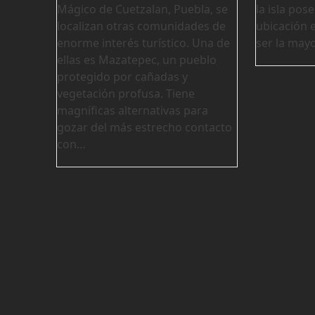
Mágico de Cuetzalan, Puebla, se
la isla pos
localizan otras comunidades de
ubicación 
enorme interés turístico. Una de
ser la mayo
ellas es Mazatepec, un pueblo
protegido por cañadas y
vegetación profusa. Tiene
magníficas alternativas para
gozar del más estrecho contacto
con…