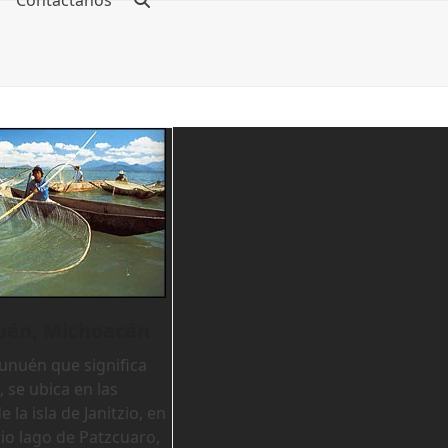
Contáctanos
nuén, Michoacán
Yunuén que significa
 se ubica en las
 la isla de Janitzio, en
io lago de Patzcuaro,