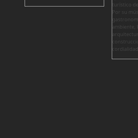
turístico de
Por su músi
gastronomí
ambiente, l
arquitectu
construccio
cordialida