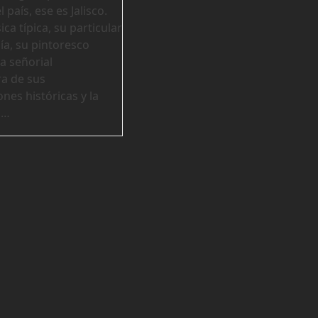
l país, ese es Jalisco.
ca típica, su particular
a, su pintoresco
a señorial
ra de sus
nes históricas y la
d…