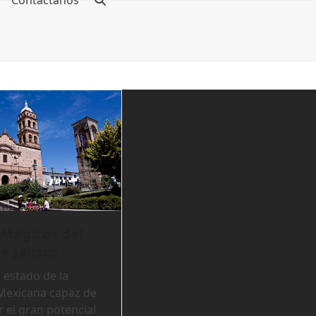
Contáctanos
 Mágicos del
e Jalisco
n estado de la
Mexicana capaz de
r el gran potencial