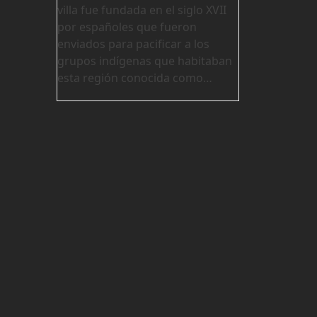
villa fue fundada en el siglo XVII
por españoles que fueron
enviados para pacificar a los
grupos indígenas que habitaban
esta región conocida como…