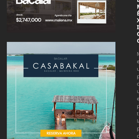
I
t
l