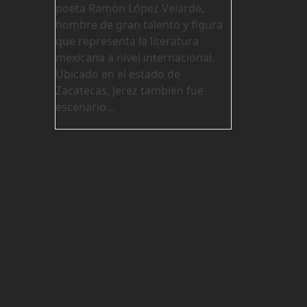
poeta Ramón López Velarde,
hombre de gran talento y figura
que representa la literatura
mexicana a nivel internacional.
Ubicado en el estado de
Zacatecas, Jerez también fue
escenario…