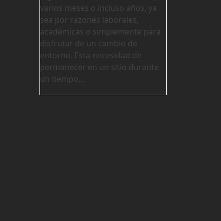
varios meses o incluso años, ya
sea por razones laborales,
académicas o simplemente para
disfrutar de un cambio de
entorno. Esta necesidad de
permanecer en un sitio durante
un tiempo…