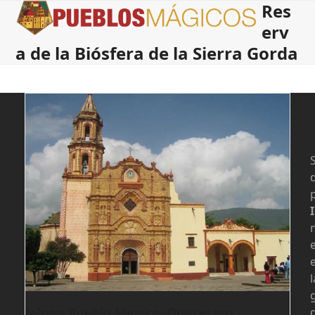
Res
Open
Close
Skip
to
erv
mobile
mobile
content
a de la Biósfera de la Sierra Gorda
menu
menu
S
l
Jalpan Pueblo Magico, Queretaro
d