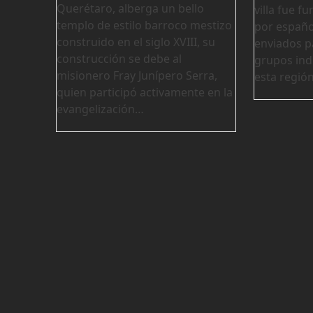
Querétaro, alberga un bello
villa fue f
templo de estilo barroco mestizo
por españo
construido en el siglo XVIII, su
enviados pa
construcción se debe al
grupos ind
misionero Fray Junípero Serra,
esta regió
quien participó activamente en la
evangelización…