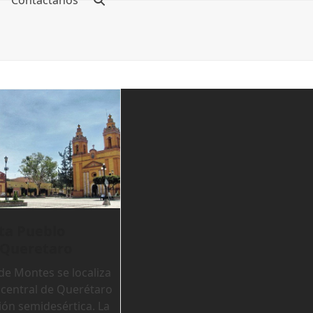
Contáctanos
ta Pueblo
 Queretaro
de Montes se localiza
 central de Querétaro
ión semidesértica. La