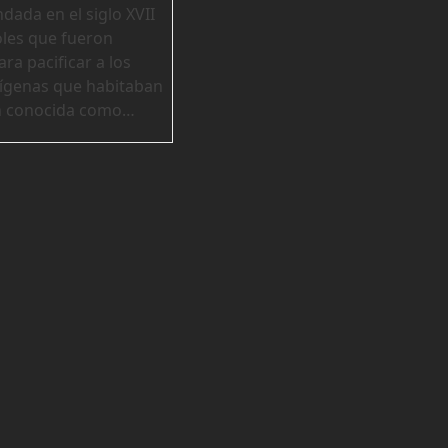
undada en el siglo XVII
les que fueron
ra pacificar a los
ígenas que habitaban
n conocida como…