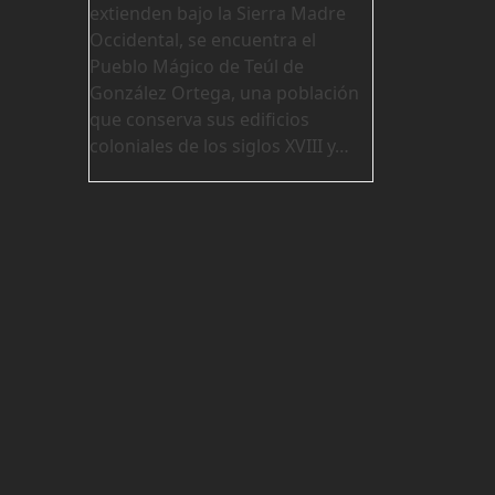
extienden bajo la Sierra Madre
Occidental, se encuentra el
Pueblo Mágico de Teúl de
González Ortega, una población
que conserva sus edificios
coloniales de los siglos XVIII y…