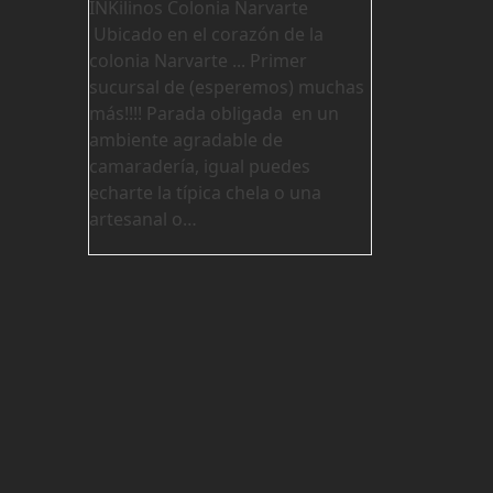
INKilinos Colonia Narvarte
Ubicado en el corazón de la
colonia Narvarte ... Primer
sucursal de (esperemos) muchas
más!!!! Parada obligada en un
ambiente agradable de
camaradería, igual puedes
echarte la típica chela o una
artesanal o…