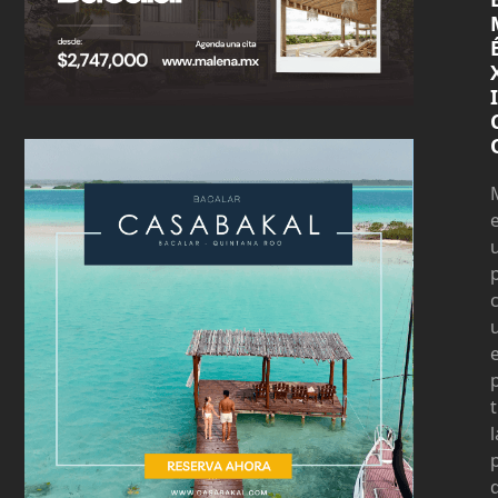
I
t
l