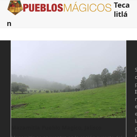
Teca
Open
Close
Skip
to
litlá
mobile
mobile
content
n
menu
menu
S
l
Mazamitla Pueblo Magico, Jalisco
d