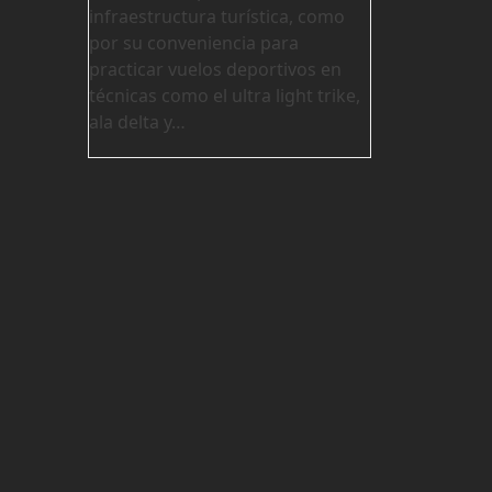
infraestructura turística, como
por su conveniencia para
practicar vuelos deportivos en
técnicas como el ultra light trike,
ala delta y…