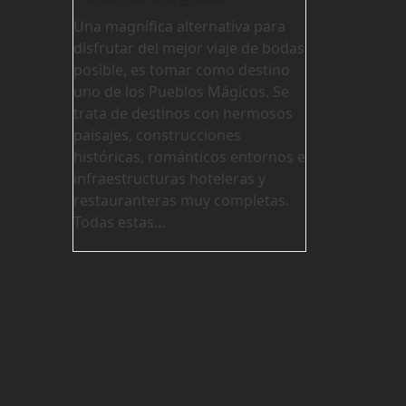
Una magnífica alternativa para
disfrutar del mejor viaje de bodas
posible, es tomar como destino
uno de los Pueblos Mágicos. Se
trata de destinos con hermosos
paisajes, construcciones
históricas, románticos entornos e
infraestructuras hoteleras y
restauranteras muy completas.
Todas estas…