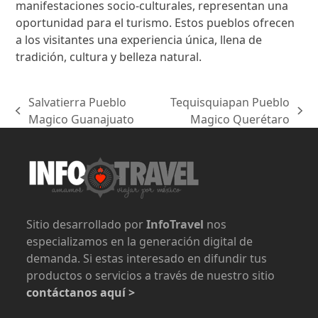
manifestaciones socio-culturales, representan una
oportunidad para el turismo. Estos pueblos ofrecen
a los visitantes una experiencia única, llena de
tradición, cultura y belleza natural.
Salvatierra Pueblo
Tequisquiapan Pueblo
previous
next
Magico Guanajuato
Magico Querétaro
post:
post:
Sitio desarrollado por
InfoTravel
nos
especializamos en la generación digital de
demanda. Si estas interesado en difundir tus
productos o servicios a través de nuestro sitio
contáctanos aquí >