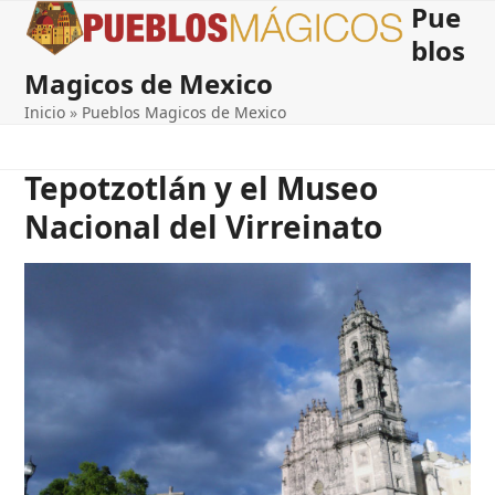
Pue
Open
Close
Skip
to
blos
mobile
mobile
content
Magicos de Mexico
menu
menu
Inicio
»
Pueblos Magicos de Mexico
Tepotzotlán y el Museo
Nacional del Virreinato