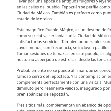
llevar por una época de antiguos fulgores y leyend
en las calles del pueblo. Tepoztlán se perfila como
Ciudad de México. También es perfecto como punto
estado de Morelos.
Este magnífico Pueblo Mágico, es un destino de fin
como su relativa cercanía con la Ciudad de México
satisfactorios servicios. También ponderables son
cuyos menús, con frecuencia, se incluyen platillos
Tomar sesiones de temazcal en este pueblo, es al
nocturno asperjado de estrellas, desde las terraza
Probablemente no se puede afirmar que se conoce a
famoso cerro del Tepozteco. Y la contemplación e
complementa perfectamente con una visita al Muse
diminuto pero realmente valioso, inaugurado por e
prehispánicas de Tepoztlán.
Tres sitios más, complementan un abanico de opcion