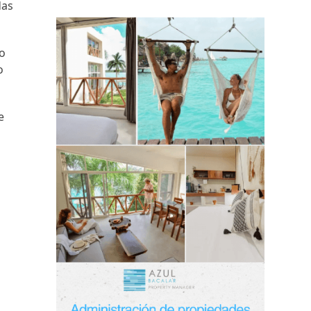
das
mo
o
e