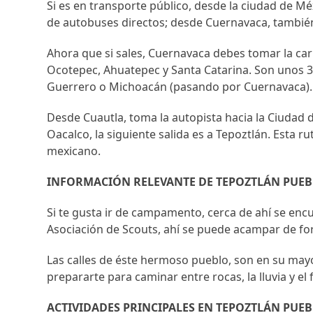
Si es en transporte público, desde la ciudad de Méx
de autobuses directos; desde Cuernavaca, también 
Ahora que si sales, Cuernavaca debes tomar la c
Ocotepec, Ahuatepec y Santa Catarina. Son unos 3
Guerrero o Michoacán (pasando por Cuernavaca).
Desde Cuautla, toma la autopista hacia la Ciudad 
Oacalco, la siguiente salida es a Tepoztlán. Esta r
mexicano.
INFORMACIÓN RELEVANTE DE TEPOZTLÁN PUE
Si te gusta ir de campamento, cerca de ahí se enc
Asociación de Scouts, ahí se puede acampar de fo
Las calles de éste hermoso pueblo, son en su mayo
prepararte para caminar entre rocas, la lluvia y el 
ACTIVIDADES PRINCIPALES EN TEPOZTLÁN PUE