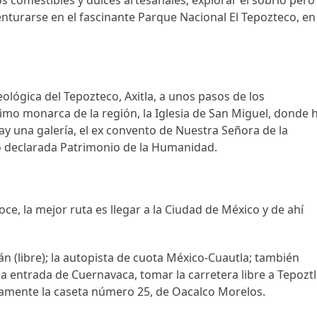
tos comestibles y dulces artesanales; explorar el sobrio pero
enturarse en el fascinante Parque Nacional El Tepozteco, en
eológica del Tepozteco, Axitla, a unos pasos de los
ltimo monarca de la región, la Iglesia de San Miguel, donde 
ay una galería, el ex convento de Nuestra Señora de la
o declarada Patrimonio de la Humanidad.
e, la mejor ruta es llegar a la Ciudad de México y de ahí
n (libre); la autopista de cuota México-Cuautla; también
la entrada de Cuernavaca, tomar la carretera libre a Tepozt
camente la caseta número 25, de Oacalco Morelos.