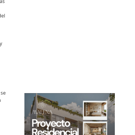
tas
del
y
 se
n