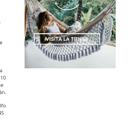
s
de
la
 10
ue
án.
lfo
45