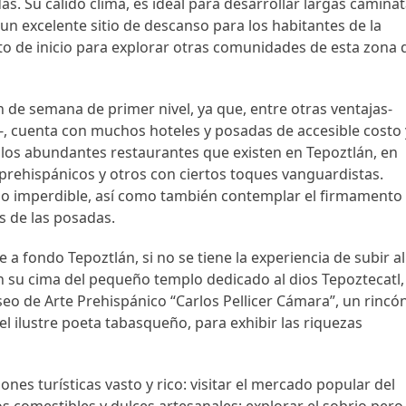
as. Su cálido clima, es ideal para desarrollar largas camina
 un excelente sitio de descanso para los habitantes de la
 de inicio para explorar otras comunidades de esta zona 
 de semana de primer nivel, ya que, entre otras ventajas-
-, cuenta con muchos hoteles y posadas de accesible costo 
 los abundantes restaurantes que existen en Tepoztlán, en
 prehispánicos y otros con ciertos toques vanguardistas.
go imperdible, así como también contemplar el firmamento
s de las posadas.
 fondo Tepoztlán, si no se tiene la experiencia de subir al
n su cima del pequeño templo dedicado al dios Tepoztecatl,
o de Arte Prehispánico “Carlos Pellicer Cámara”, un rincó
l ilustre poeta tabasqueño, para exhibir las riquezas
es turísticas vasto y rico: visitar el mercado popular del