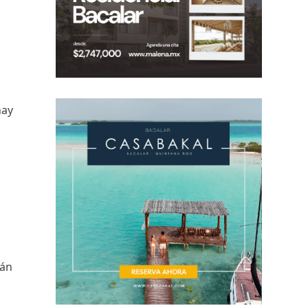
hay
lán