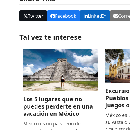
Twitter
Facebook
LinkedIn
Corre
Tal vez te interese
Excursio
Pueblos 
Los 5 lugares que no
juegos o
puedes perderte en una
vacación en México
México es 
su vasta di
México es un país lleno de
rica histor