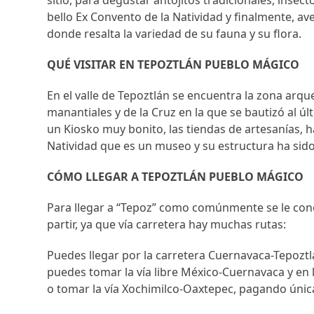
sitio, para degustar antojitos tradicionales, insec
bello Ex Convento de la Natividad y finalmente, av
donde resalta la variedad de su fauna y su flora.
QUÉ VISITAR EN TEPOZTLÁN PUEBLO MÁGICO
En el valle de Tepoztlán se encuentra la zona arqu
manantiales y de la Cruz en la que se bautizó al ú
un Kiosko muy bonito, las tiendas de artesanías, h
Natividad que es un museo y su estructura ha sid
CÓMO LLEGAR A TEPOZTLÁN PUEBLO MÁGICO
Para llegar a “Tepoz” como comúnmente se le conoc
partir, ya que vía carretera hay muchas rutas:
Puedes llegar por la carretera Cuernavaca-Tepoztlá
puedes tomar la vía libre México-Cuernavaca y en 
o tomar la vía Xochimilco-Oaxtepec, pagando úni