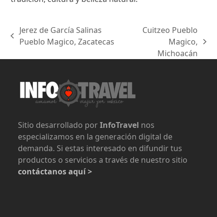
Jerez de García Salinas
Cuitzeo Pueblo
previous
Pueblo Magico, Zacatecas
Magico,
next
post:
Michoacán
post:
Sitio desarrollado por
InfoTravel
nos
especializamos en la generación digital de
demanda. Si estas interesado en difundir tus
productos o servicios a través de nuestro sitio
contáctanos aquí >