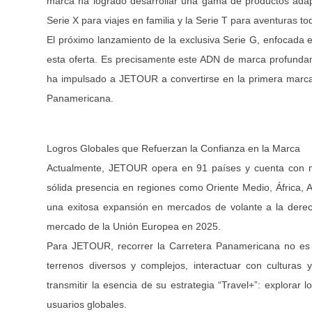
marca ha logrado desarrollar una gama de productos adapta
Serie X para viajes en familia y la Serie T para aventuras to
El próximo lanzamiento de la exclusiva Serie G, enfocada
esta oferta. Es precisamente este ADN de marca profunda
ha impulsado a JETOUR a convertirse en la primera marca 
Panamericana.
Logros Globales que Refuerzan la Confianza en la Marca
Actualmente, JETOUR opera en 91 países y cuenta con m
sólida presencia en regiones como Oriente Medio, África, 
una exitosa expansión en mercados de volante a la derech
mercado de la Unión Europea en 2025.
Para JETOUR, recorrer la Carretera Panamericana no es sol
terrenos diversos y complejos, interactuar con culturas 
transmitir la esencia de su estrategia “Travel+”: explorar
usuarios globales.