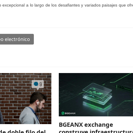
xcepcional a lo largo de los desafiantes y variados paisajes que of
o electrónico
BGEANX exchange
construye infraestructur
de doble filo del