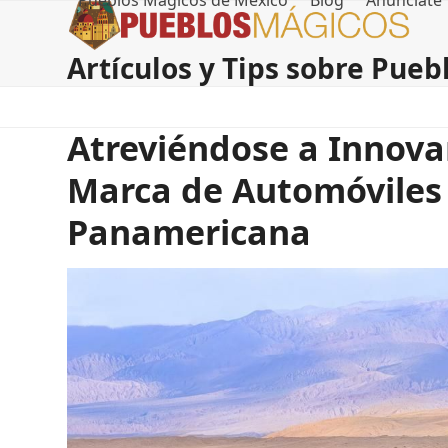
Pueblos Magicos de Mexico
Blog
Anúnciate
Skip
to
content
Artículos y Tips sobre Pue
Atreviéndose a Innova
Marca de Automóviles 
Panamericana