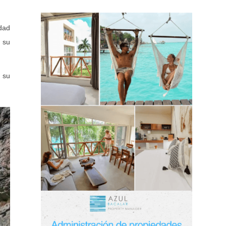
idad
 su
n su