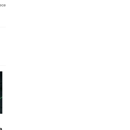
rece
a