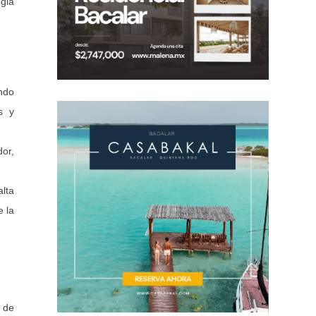
egia
ndo
s y
or,
alta
e la
 de