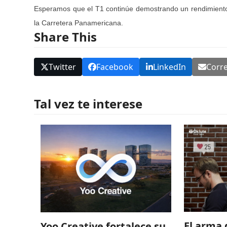
Esperamos que el T1 continúe demostrando un rendimiento e
la Carretera Panamericana.
Share This
Twitter
Facebook
LinkedIn
Corre
Tal vez te interese
El arma 
Yoo Creative fortalece su