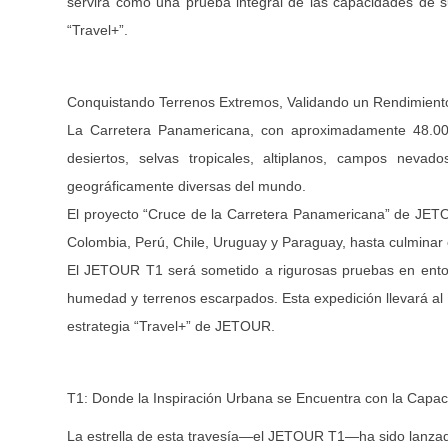
servirá como una prueba integral de las capacidades de s
“Travel+”.
Conquistando Terrenos Extremos, Validando un Rendimiento
La Carretera Panamericana, con aproximadamente 48.000 
desiertos, selvas tropicales, altiplanos, campos nev
geográficamente diversas del mundo.
El proyecto “Cruce de la Carretera Panamericana” de JE
Colombia, Perú, Chile, Uruguay y Paraguay, hasta culminar 
El JETOUR T1 será sometido a rigurosas pruebas en entorno
humedad y terrenos escarpados. Esta expedición llevará al lí
estrategia “Travel+” de JETOUR.
T1: Donde la Inspiración Urbana se Encuentra con la Capa
La estrella de esta travesía—el JETOUR T1—ha sido lanzad