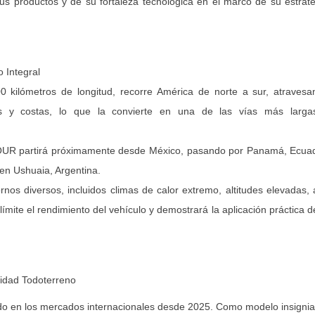
us productos y de su fortaleza tecnológica en el marco de su estrat
 Integral
kilómetros de longitud, recorre América de norte a sur, atravesa
ados y costas, lo que la convierte en una de las vías más larga
TOUR partirá próximamente desde México, pasando por Panamá, Ecuad
en Ushuaia, Argentina.
s diversos, incluidos climas de calor extremo, altitudes elevadas, 
mite el rendimiento del vehículo y demostrará la aplicación práctica d
cidad Todoterreno
o en los mercados internacionales desde 2025. Como modelo insignia