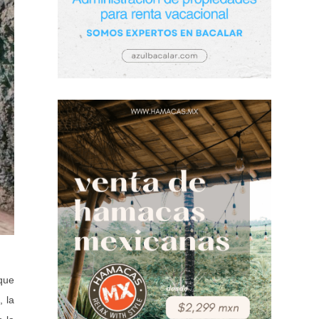
 que
, la