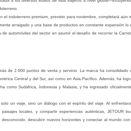
da a los diversos estilos de vida viajeros a nivel global—incluyend
doterreno.
 en el todoterreno premium, previsto para noviembre, completará aún
mente arraigado y una base de productos en constante expansión lo 
de automóviles del sector en asumir el desafío de recorrer la Carre
ás de 2.000 puntos de venta y servicio. La marca ha consolidado 
América Central y del Sur, así como en Asia-Pacífico. Además, ha log
a como Sudáfrica, Indonesia y Malasia, y ha ingresado oficialmente
o un viaje, sino un diálogo con el espíritu del viaje. Al enfrentar
y paisajes locales, y compartir experiencias auténticas, JETOUR bu
 lo desconocido, descubrir nuevos horizontes y conectar al mundo con