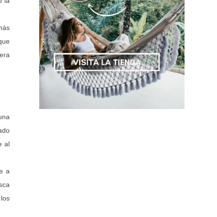
o la
 más
que
tera
una
rado
 al
se a
sca
 los