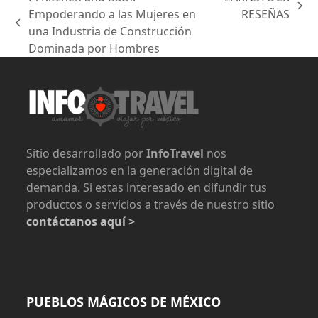
next
Empoderando a las Mujeres en
RESEÑAS
previous
post:
una Industria de Construcción
post:
Dominada por Hombres
Sitio desarrollado por
InfoTravel
nos
especializamos en la generación digital de
demanda. Si estas interesado en difundir tus
productos o servicios a través de nuestro sitio
contáctanos aquí >
PUEBLOS MÁGICOS DE MÉXICO