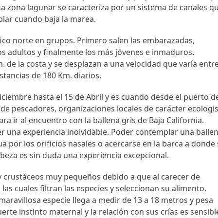
 La zona lagunar se caracteriza por un sistema de canales q
lar cuando baja la marea.
ifico norte en grupos. Primero salen las embarazadas,
s adultos y finalmente los más jóvenes e inmaduros.
de la costa y se desplazan a una velocidad que varía entr
istancias de 180 Km. diarios.
ciembre hasta el 15 de Abril y es cuando desde el puerto d
e pescadores, organizaciones locales de carácter ecologis
ra ir al encuentro con la ballena gris de Baja California.
er una experiencia inolvidable. Poder contemplar una balle
ua por los orificios nasales o acercarse en la barca a donde
beza es sin duda una experiencia excepcional.
 y crustáceos muy pequeños debido a que al carecer de
las cuales filtran las especies y seleccionan su alimento.
 maravillosa especie llega a medir de 13 a 18 metros y pesa
rte instinto maternal y la relación con sus crías es sensibl