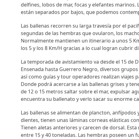
delfines, lobos de mar, focas y elefantes marinos.
están separados por bajos, que podemos contemp
Las ballenas recorren su larga travesía por el pac
segundas de las hembras que ovularon, los macho
Normalmente mantienen un itinerario a unos 5 Km. 
los 5 y los 8 Km/H gracias a lo cual logran cubrir d
La temporada de avistamiento va desde el 15 de Di
Ensenada hasta Guerrero Negro, diversos grupos d
así como guías y tour operadores realizan viajes pa
Donde podrá acercarse a las ballenas grises y ten
de 12 o 15 metros saltar sobre el mar, expulsar ag
encuentra su ballenato y verlo sacar su enorme ca
Las ballenas se alimentan de plancton, anfípodos
dientes, tienen unas láminas corneas elásticas con 
Tienen aletas anteriores y carecen de dorsal. Esta
entre 15 y 40 toneladas. Las hembras poseen un fue