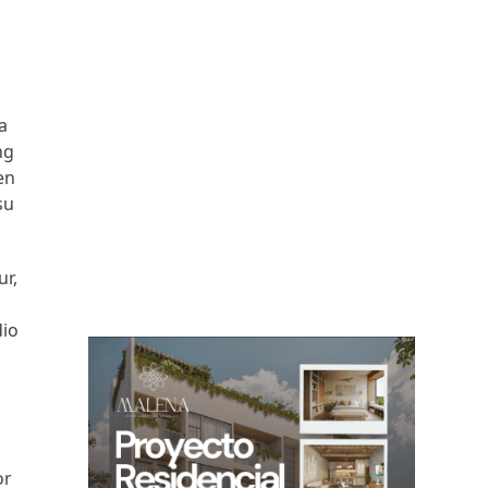
a
ng
en
su
ur,
dio
or