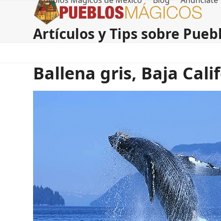
Pueblos Magicos de Mexico
Blog
Anúnciate
Skip
to
content
Artículos y Tips sobre Pue
Ballena gris, Baja Cali