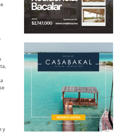
ue
e
e
ta,
na
 se
e y