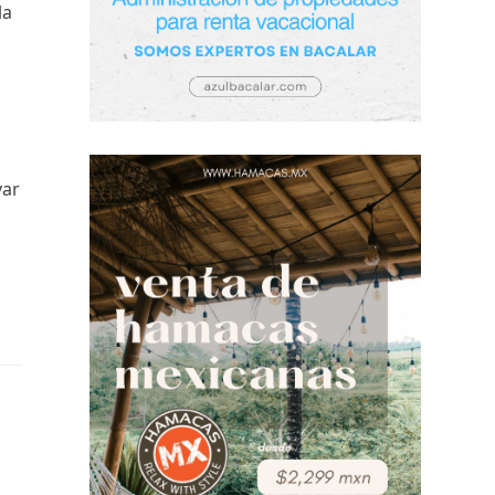
la
var