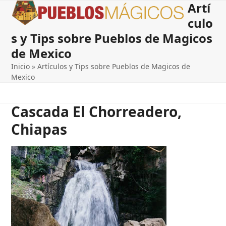
Artí
Open
Close
Skip
to
culo
mobile
mobile
content
s y Tips sobre Pueblos de Magicos
menu
menu
de Mexico
Inicio
»
Artículos y Tips sobre Pueblos de Magicos de
Mexico
Cascada El Chorreadero,
Chiapas