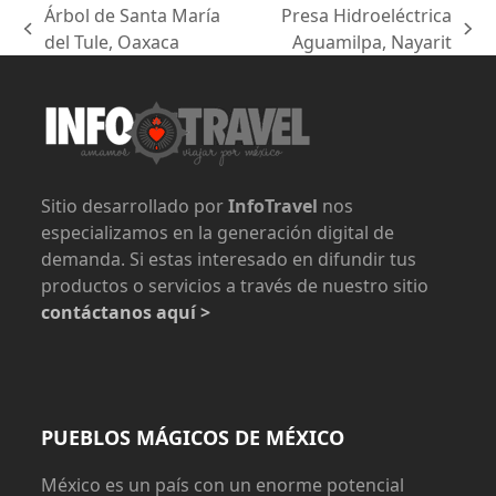
Árbol de Santa María
Presa Hidroeléctrica
previous
next
del Tule, Oaxaca
Aguamilpa, Nayarit
post:
post:
Sitio desarrollado por
InfoTravel
nos
especializamos en la generación digital de
demanda. Si estas interesado en difundir tus
productos o servicios a través de nuestro sitio
contáctanos aquí >
PUEBLOS MÁGICOS DE MÉXICO
México es un país con un enorme potencial