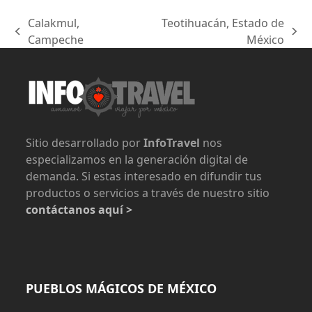
Calakmul,
Teotihuacán, Estado de
previous
next
Campeche
México
post:
post:
Sitio desarrollado por
InfoTravel
nos
especializamos en la generación digital de
demanda. Si estas interesado en difundir tus
productos o servicios a través de nuestro sitio
contáctanos aquí >
PUEBLOS MÁGICOS DE MÉXICO