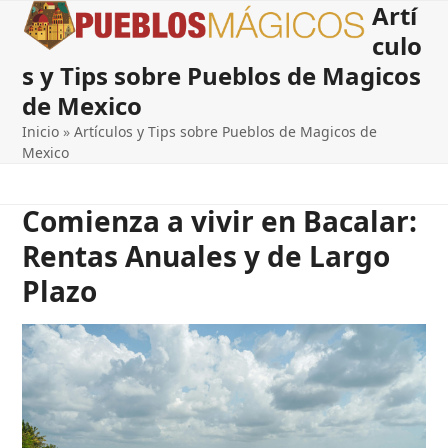
Artí
Open
Close
Skip
to
culo
mobile
mobile
content
s y Tips sobre Pueblos de Magicos
menu
menu
de Mexico
Inicio
»
Artículos y Tips sobre Pueblos de Magicos de
Mexico
Comienza a vivir en Bacalar:
Rentas Anuales y de Largo
Plazo