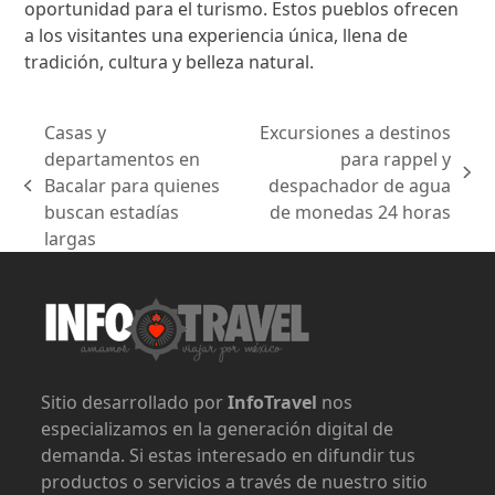
oportunidad para el turismo. Estos pueblos ofrecen
a los visitantes una experiencia única, llena de
tradición, cultura y belleza natural.
Casas y
Excursiones a destinos
departamentos en
para rappel y
next
Bacalar para quienes
despachador de agua
previous
post:
buscan estadías
de monedas 24 horas
post:
largas
Sitio desarrollado por
InfoTravel
nos
especializamos en la generación digital de
demanda. Si estas interesado en difundir tus
productos o servicios a través de nuestro sitio