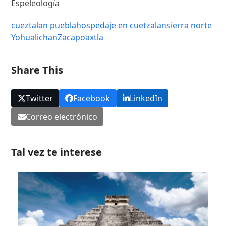
Espeleología
cueztalan puebla
hospedaje en cuetzalan
sierra norte
Yohualichan
Zacapoaxtla
Share This
Twitter
Facebook
LinkedIn
Correo electrónico
Tal vez te interese